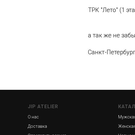
ТРК "Лето" (1 эт
а так же не заб
Санкт-Петербург
JIP ATELIER
КАТА
О нас
Мужска
Доставка
Женская