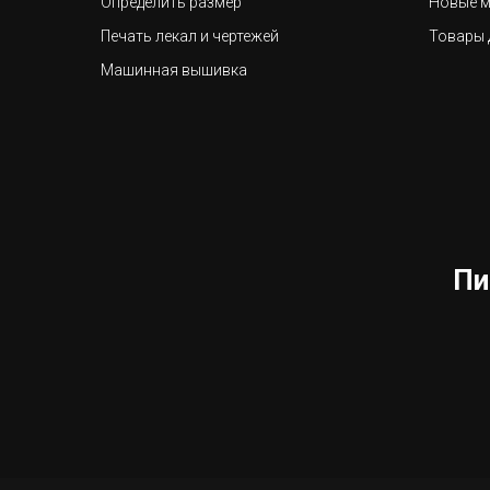
Определить размер
Новые м
Печать лекал и чертежей
Товары 
Машинная вышивка
Пи