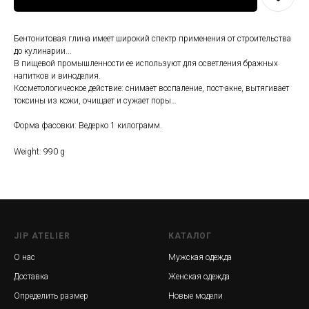
Бентонитовая глина имеет широкий спектр применения от строительства
до кулинарии...
В пищевой промышленности ее используют для осветления бражных
напитков и виноделия.
Косметологическое действие: снимает воспаление, пост-акне, вытягивает
токсины из кожи, очищает и сужает поры…
Форма фасовки: Ведерко 1 килограмм.
Weight: 990 g
JIP ATELIER
КАТАЛОГ
О нас
Мужская одежда
Доставка
Женская одежда
Определить размер
Новые модели