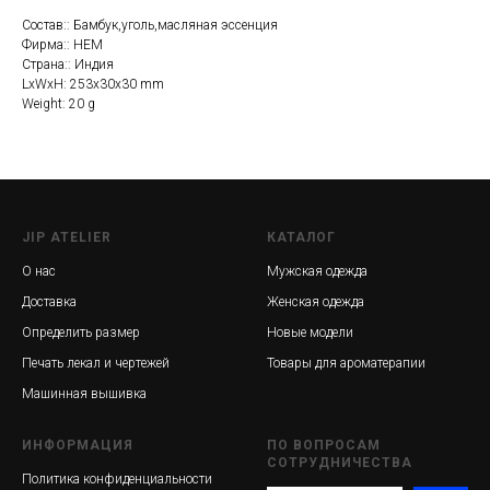
Состав:: Бамбук,уголь,масляная эссенция
Фирма:: HEM
Страна:: Индия
LxWxH: 253x30x30 mm
Weight: 20 g
JIP ATELIER
КАТАЛОГ
О нас
Мужская одежда
Доставка
Женская одежда
Определить размер
Новые модели
Печать лекал и чертежей
Товары для ароматерапии
Машинная вышивка
ИНФОРМАЦИЯ
ПО ВОПРОСАМ
СОТРУДНИЧЕСТВА
Политика конфиденциальности